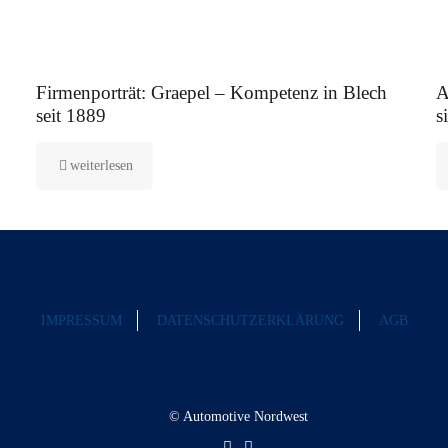
12. August 2025
5.
Firmenporträt: Graepel – Kompetenz in Blech
A
seit 1889
s
weiterlesen
IMPRESSUM
DATENSCHUTZERKLÄRUNG
AGB
© Automotive Nordwest