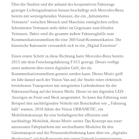
Über die Studien und die anhand des kooperativen Fahrzeugs
gezeigte Lichtsignalisation hinaus beschäftigt sich Mercedes-Benz
bereits mit weitergehenden Visionen, die ein „Informiertes
Vertrauen“ zwischen Mensch und Maschine ermöglichen sollen.
Informiertes Vertrauen steht dabei im Gegensatz zum blinden
Vertrauen. Dabei wird die gesamte äußere Fahrzeughülle zum
Kommunikationsmedium für eine 360-Grad-Kommunikation. Die
klassische Karosserie verwandelt sich in ein „Digital Exterieur“ .
Einen ersten Schritt in diese Richtung hatte Mercedes-Benz bereits
2015 mit dem Forschungsfahrzeug F 015 gezeigt. Dieses verfügt
unter anderem über einen digitalen Grill, der als
Kommunikationsmedium genutzt werden kann. Dieses Motiv griff
im Jahr darauf auch der Vision Van auf, die Studie eines elektrisch
betriebenen Transporters mit integrierten Lieferdrohnen für die
Paketzustellung auf der letzten Meile. Dieser ist mit digitalen LED-
Anzeigen an Front und Heck ausgestattet. So kann das Fahrzeug zum
Beispiel den nachfolgenden Verkehr mit Botschaften wie „ Fahrzeug
hält“ warnen. 2018 führte der Vision URBANETIC, ein
Mobilitätskonzept für eine bedarfsgerechte effiziente und
nachhaltige Mobilität, dieses Motiv weiter. Das Konzept aus einer
autonomen Fahrplattform mit wechselbaren Modulen für den
Gütertransport und die Personenbeförderung kann über ein „digitales
Shadowing“ auf der Karosserie mit seiner Umwelt kommunizieren.