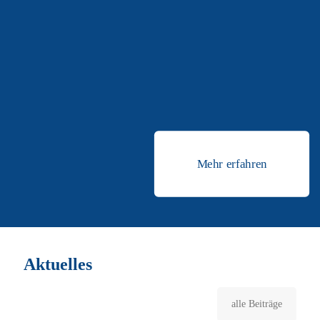
ragen in Bremen und Nordwest-Niedersachsen vor allem die
bedeutenden Seehäfen heraus. Dort wird ein großer Teil des
Automobilumschlags für die deutschen Hersteller abgewickelt. In
Emden wurden 2014 rund 1,31 Millionen und in Bremerhaven rund
2,27 Millionen Fahrzeuge umgeschlagen. Damit gingen von den 5,6
Millionen in Deutschland produzierten Autos fast zwei Drittel durch
den Nordwesten in die Welt. Auch die Dienstleistungen rund um die
Verpackung und Umrüstung der Fahrzeuge sorgen für zusätzliche
Wertschöpfung.
Mehr erfahren
Aktuelles
alle Beiträge