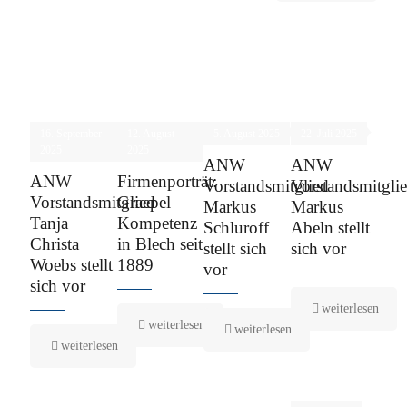
16. September
12. August
5. August 2025
22. Juli 2025
2025
2025
ANW
ANW
ANW
Firmenporträt:
Vorstandsmitglied
Vorstandsmitgli
Vorstandsmitglied
Graepel –
Markus
Markus
Tanja
Kompetenz
Schluroff
Abeln stellt
Christa
in Blech seit
stellt sich
sich vor
Woebs stellt
1889
vor
sich vor
weiterlesen
weiterlesen
weiterlesen
weiterlesen