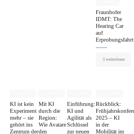
2. Juli 2025
Fraunhofer
IDMT: The
Hearing Car
auf
Erprobungsfahrt
weiterlesen
21. Mai 2025
14. Mai 2025
7. Mai 2025
29. April 2025
KI ist kein
Mit KI
Einführung:
Rückblick:
Experiment
durch die
KI und
Frühjahrskonfer
mehr – sie
Region:
Agilität als
2025 – KI
gehört ins
Wie Avatare
Schlüssel
in der
Zentrum der
den
zur neuen
Mobilität im