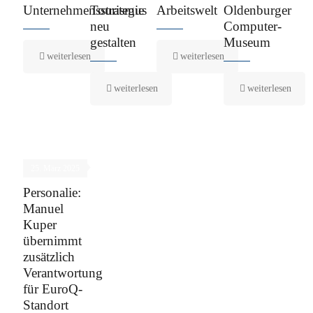
Unternehmensstrategie
Tourismus
Arbeitswelt
Oldenburger
neu
Computer-
gestalten
Museum
weiterlesen
weiterlesen
weiterlesen
weiterlesen
25. März 2025
Personalie:
Manuel
Kuper
übernimmt
zusätzlich
Verantwortung
für EuroQ-
Standort