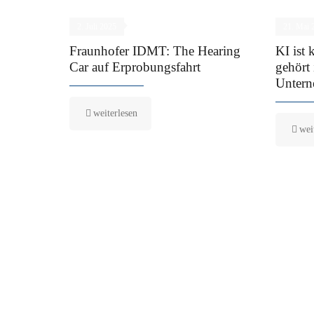
2. Juli 2025
21. Mai 
Fraunhofer IDMT: The Hearing
KI ist 
Car auf Erprobungsfahrt
gehört
Untern
weiterlesen
wei