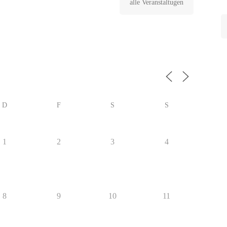
alle Veranstaltugen
D
F
S
S
1
2
3
4
8
9
10
11