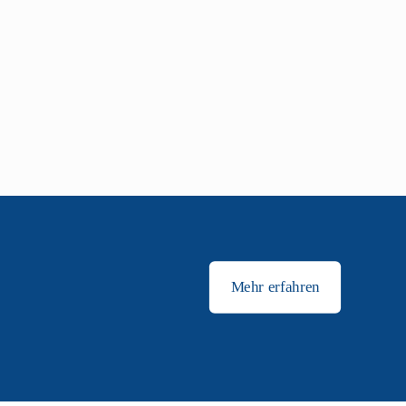
Daimler und
Mehr erfahren
rt wird ein
n rund 2,27
sten in die