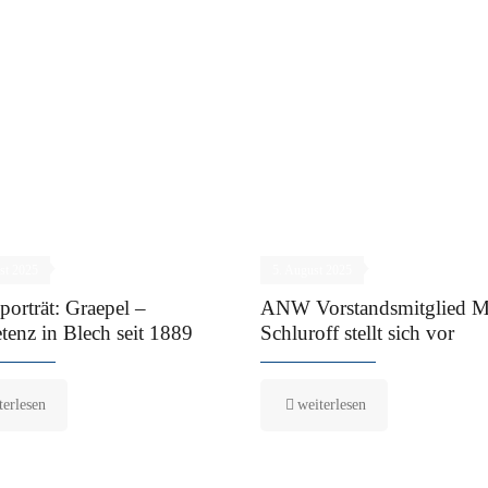
st 2025
5. August 2025
porträt: Graepel –
ANW Vorstandsmitglied M
enz in Blech seit 1889
Schluroff stellt sich vor
terlesen
weiterlesen