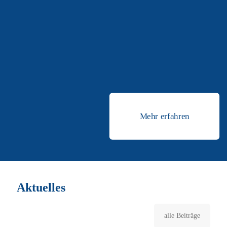
ragen in Bremen und Nordwest-Niedersachsen vor allem die
bedeutenden Seehäfen heraus. Dort wird ein großer Teil des
Automobilumschlags für die deutschen Hersteller abgewickelt. In
Emden wurden 2014 rund 1,31 Millionen und in Bremerhaven rund
2,27 Millionen Fahrzeuge umgeschlagen. Damit gingen von den 5,6
Millionen in Deutschland produzierten Autos fast zwei Drittel durch
den Nordwesten in die Welt. Auch die Dienstleistungen rund um die
Verpackung und Umrüstung der Fahrzeuge sorgen für zusätzliche
Wertschöpfung.
Mehr erfahren
Aktuelles
alle Beiträge