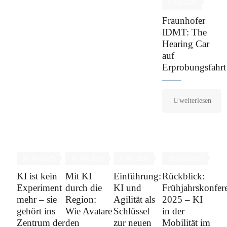
2. Juli 2025
Fraunhofer
IDMT: The
Hearing Car
auf
Erprobungsfahrt
weiterlesen
21. Mai 2025
14. Mai 2025
7. Mai 2025
29. April 2025
KI ist kein
Mit KI
Einführung:
Rückblick:
Experiment
durch die
KI und
Frühjahrskonfer
mehr – sie
Region:
Agilität als
2025 – KI
gehört ins
Wie Avatare
Schlüssel
in der
Zentrum der
den
zur neuen
Mobilität im