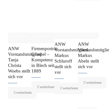
16. September
12. August
5. August 2025
22. Juli 2025
2025
2025
ANW
ANW
ANW
Firmenporträt:
Vorstandsmitglied
Vorstandsmitgli
Vorstandsmitglied
Graepel –
Markus
Markus
Tanja
Kompetenz
Schluroff
Abeln stellt
Christa
in Blech seit
stellt sich
sich vor
Woebs stellt
1889
vor
sich vor
weiterlesen
weiterlesen
weiterlesen
weiterlesen