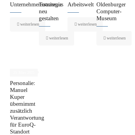
Unternehmensstrategie
Tourismus
Arbeitswelt
Oldenburger
neu
Computer-
gestalten
Museum
weiterlesen
weiterlesen
weiterlesen
weiterlesen
25. März 2025
Personalie:
Manuel
Kuper
übernimmt
zusätzlich
Verantwortung
für EuroQ-
Standort